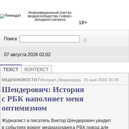
Информационный портал
медиасообщества Северо-
Западного региона
18+
Поиск
В Контакте
Telegram
07 августа 2026
02:02
ТЕКСТ
КОНТЕКСТ
/
,
МЕДИАНОВОСТИ
15 мая 2016 16:39
Интернет
Медиасреда
Напечата
Изме
Шендерович: История
с РБК наполняет меня
оптимизмом
Журналист и писатель Виктор Шендерович увидел
в событиях вокруг медиахолдинга РБК повод для