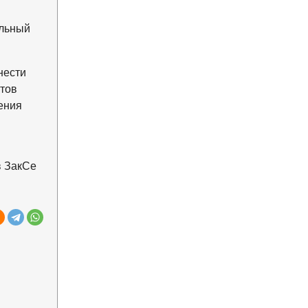
ильный
нести
тов
ения
в ЗакСе