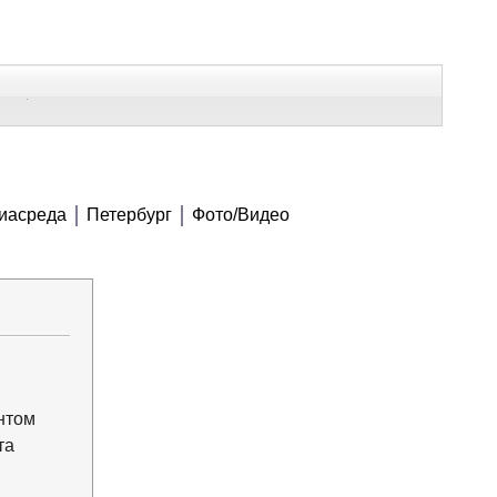
В Контакте
Telegram
СЕ МАТЕРИАЛЫ
иасреда
Петербург
Фото/Видео
Напечатать
Изменить шрифт
В закладки
нтом
та