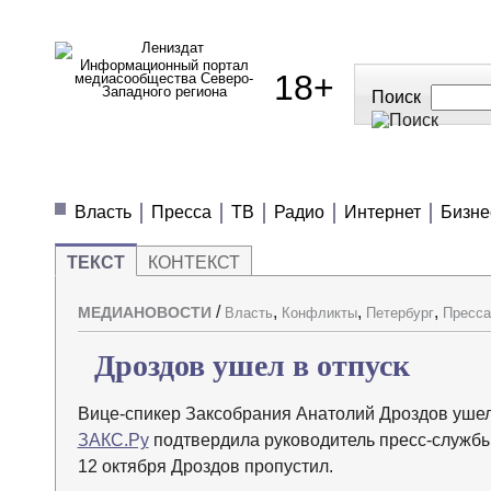
Информационный портал
18+
медиасообщества Северо-
Западного региона
Поиск
МЕДИАНОВОСТИ
МНЕНИЯ
ПОЛЕЗН
Власть
Пресса
ТВ
Радио
Интернет
Бизне
ТЕКСТ
КОНТЕКСТ
/
,
,
,
МЕДИАНОВОСТИ
Власть
Конфликты
Петербург
Пресса
Дроздов ушел в отпуск
Вице-спикер Заксобрания Анатолий Дроздов ушел
ЗАКС.Ру
подтвердила руководитель пресс-службы
12 октября Дроздов пропустил.