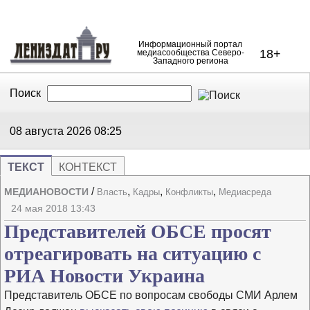
Информационный портал
18+
медиасообщества Северо-
Западного региона
Поиск
В Контакте
Telegram
08 августа 2026
08:25
ТЕКСТ
КОНТЕКСТ
/
,
,
,
МЕДИАНОВОСТИ
Власть
Кадры
Конфликты
Медиасреда
Напечата
Изме
24 мая 2018 13:43
Представителей ОБСЕ просят
отреагировать на ситуацию с
РИА Новости Украина
Представитель ОБСЕ по вопросам свободы СМИ Арлем