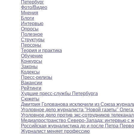
Петербург
Фото/Видео
Мнения
Блоги
Интервью
Опросы
Полезное
Структуры
Персоны
Теория и практика
Обучение
Конкурсы
Законы
Кодексы
Пресс-релизы
Вакансии
Рейтинги
Худшие пресс-службы Петербурга
Сюжеты
Дмитрия Голованова исключили из Союза журнал
Уголовное дело журналиста "Новой газеты" Олега
Уголовное дело против экс-сотрудников телекана
Медиапространство Северо-Запада: интервью с 
Российская журналистика до и после Петра Перво
Журналист меняет профессию