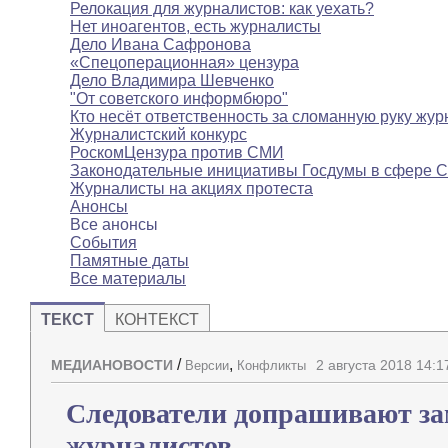
Релокация для журналистов: как уехать?
Нет иноагентов, есть журналисты
Дело Ивана Сафронова
«Спецоперационная» цензура
Дело Владимира Шевченко
"От советского информбюро"
Кто несёт ответственность за сломанную руку жур
Журналистский конкурс
РоскомЦензура против СМИ
Законодательные инициативы Госдумы в сфере 
Журналисты на акциях протеста
Анонсы
Все анонсы
События
Памятные даты
Все материалы
ТЕКСТ
КОНТЕКСТ
/
,
МЕДИАНОВОСТИ
2 августа 2018 14:1
Версии
Конфликты
Следователи допрашивают зам
журналистов