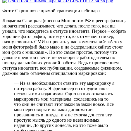
Фото: Скриншот с прямой трансляции вебинара
Людмила Савицкая (внесена Минюстом РФ в реестр физлиц-
иноагентов) рассказывает, что делать после того, как вы
узнали, что находитесь в статусе иноагента. Первое ­– собрать
хорошие фотографии, потому что, как отмечает спикер,
начнут звонить СМИ и просить у вас комментарий: «А то у
меня фотографий было мало и на федеральных сайтах стоят
мои фото с мишками». Но это самое простое, потому что
дальше предстоит вести переговоры с работодателем по
поводу дальнейших условий работы. Ведь с присвоением
статуса иноагента все публикации, создаваемые физлицом,
должны быть отмечены специальной маркировкой:
— Из-за необходимости ставить эту маркировку я
потеряла работу. Я фрилансер и сотрудничаю с
несколькими изданиями. Одно из них отказалось
маркировать мои материалы, сославшись на то,
что они не считают этот закон за закон вовсе. Все
мои переговоры и навыки дипломатии
провалились в никуда, и я не смогла донести эту
простую мысль до одного из независимых
изданий. До других донесла, но это тоже было
путём переговоров.