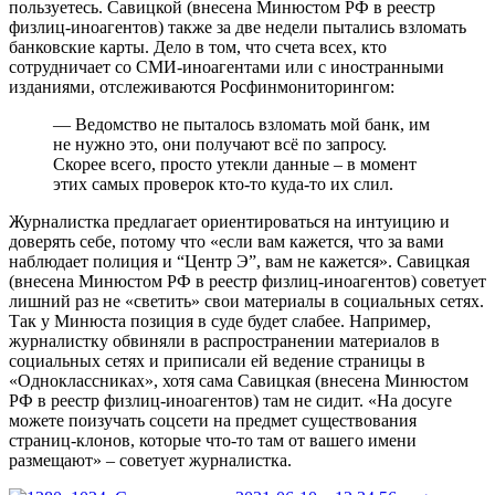
пользуетесь. Савицкой (внесена Минюстом РФ в реестр
физлиц-иноагентов) также за две недели пытались взломать
банковские карты. Дело в том, что счета всех, кто
сотрудничает со СМИ-иноагентами или с иностранными
изданиями, отслеживаются Росфинмониторингом:
— Ведомство не пыталось взломать мой банк, им
не нужно это, они получают всё по запросу.
Скорее всего, просто утекли данные – в момент
этих самых проверок кто-то куда-то их слил.
Журналистка предлагает ориентироваться на интуицию и
доверять себе, потому что «если вам кажется, что за вами
наблюдает полиция и “Центр Э”, вам не кажется». Савицкая
(внесена Минюстом РФ в реестр физлиц-иноагентов) советует
лишний раз не «светить» свои материалы в социальных сетях.
Так у Минюста позиция в суде будет слабее. Например,
журналистку обвиняли в распространении материалов в
социальных сетях и приписали ей ведение страницы в
«Одноклассниках», хотя сама Савицкая (внесена Минюстом
РФ в реестр физлиц-иноагентов) там не сидит. «На досуге
можете поизучать соцсети на предмет существования
страниц-клонов, которые что-то там от вашего имени
размещают» – советует журналистка.