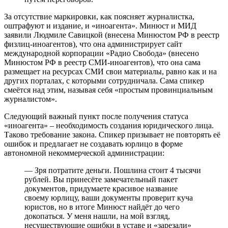
За отсутствие маркировки, как поясняет журналистка,
оштрафуют и издание, и «иноагента». Минюст и МИД
заявили Людмиле Савицкой (внесена Минюстом РФ в реестр
физлиц-иноагентов), что она администрирует сайт
международной корпорации «Радио Свобода» (внесено
Минюстом РФ в реестр СМИ-иноагентов), что она сама
размещает на ресурсах СМИ свои материалы, равно как и на
других порталах, с которыми сотрудничала. Сама спикер
смеётся над этим, называя себя «простым провинциальным
журналистом».
Следующий важный пункт после получения статуса
«иноагента» – необходимость создания юридического лица.
Таково требование закона. Спикер призывает не повторять её
ошибок и предлагает не создавать юрлицо в форме
автономной некоммерческой администрации:
— Зря потратите деньги. Пошлина стоит 4 тысячи
рублей. Вы принесёте замечательный пакет
документов, придумаете красивое название
своему юрлицу, ваши документы проверит куча
юристов, но в итоге Минюст найдёт до чего
докопаться. У меня нашли, на мой взгляд,
несуществующие ошибки в уставе и «зарезали»