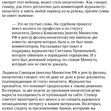
смотрит этот вебинар, может стать иноагентом». Как говорит
спикер, для этого достаточно дать комментарий журналисту-
иноагенту и иметь любой перевод из-за рубежа, причём сумма
не имеет значение:
— Это не пустые слова. На судебном процессе
моего коллеги по профессии и по статусу
иноагента Дениса Камалягина [внесён Минюстом
РФ в реестр физлиц-иноагентов] ему вменили две
новости, автором которых была я, он был лишь
комментатором. Рассказывал про пикет в
поддержку журналистки Светланы Прокопьевой,
которую обвиняли в оправдании терроризма. И у
него был денежный перевод, по словам Минюста,
который они не смогли доказать.
Людмила Савицкая (внесена Минюстом РФ в реестр физлиц-
иноагентов) говорит, что ей даже не дали в руки документы,
подтверждающие её статус иноагента. Журналистка
признаётся, что понимает предпосылки к такому решению.
Во-первых, за две недели до признания иноагентом резко
выросла посещаемость её публикаций на сайте. Спикер
советует мониторить все записи и не спешить радоваться
неожиданному интересу к вашим материалам. Во-вторых,
нужно следить за приложениями банков, которыми вы