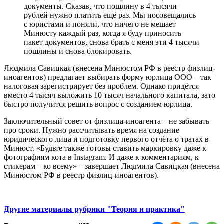
документы. Сказав, что пошлину в 4 тысячи
рублей нужно платить ещё раз. Мы посовещались
с юристами и поняли, что ничего не мешает
Минюсту каждый раз, когда я буду приносить
пакет документов, снова брать с меня эти 4 тысячи
пошлины и снова блокировать.
Людмила Савицкая (внесена Минюстом РФ в реестр физлиц-
иноагентов) предлагает выбирать форму юрлица ООО – так
налоговая зарегистрирует без проблем. Однако придётся
вместо 4 тысяч выложить 10 тысяч начального капитала, зато
быстро получится решить вопрос с созданием юрлица.
Заключительный совет от физлица-иноагента – не забывать
про сроки. Нужно рассчитывать время на создание
юридического лица и подготовку первого отчёта о тратах в
Минюст. «Будьте также готовы ставить маркировку даже к
фотографиям кота в Instagram. И даже к комментариям, к
стикерам – ко всему» – завершает Людмила Савицкая (внесена
Минюстом РФ в реестр физлиц-иноагентов).
Другие материалы рубрики "Теория и практика"