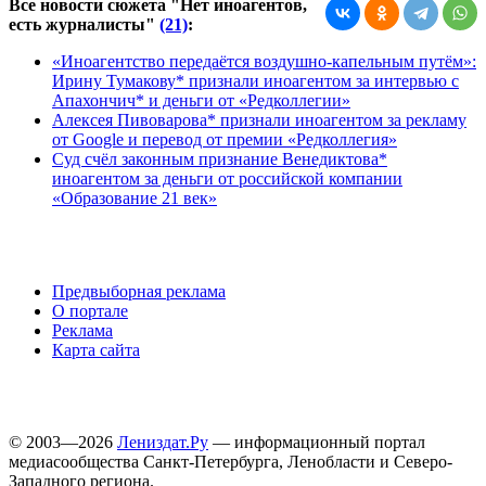
Все новости сюжета "Нет иноагентов,
есть журналисты"
(21)
:
«Иноагентство передаётся воздушно-капельным путём»:
Ирину Тумакову* признали иноагентом за интервью с
Апахончич* и деньги от «Редколлегии»
Алексея Пивоварова* признали иноагентом за рекламу
от Google и перевод от премии «Редколлегия»
Суд счёл законным признание Венедиктова*
иноагентом за деньги от российской компании
«Образование 21 век»
Предвыборная реклама
О портале
Реклама
Карта сайта
© 2003—2026
Лениздат.Ру
— информационный портал
медиасообщества Санкт-Петербурга, Ленобласти и Северо-
Западного региона.