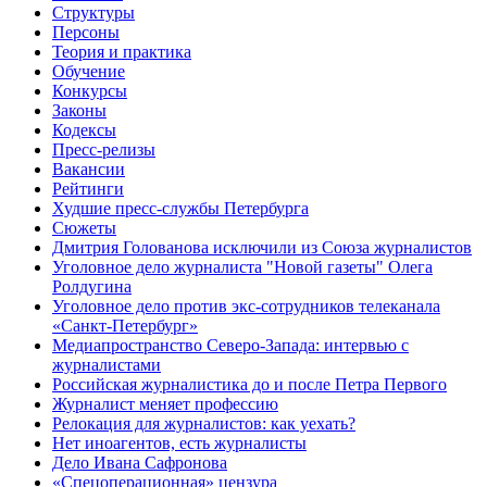
Структуры
Персоны
Теория и практика
Обучение
Конкурсы
Законы
Кодексы
Пресс-релизы
Вакансии
Рейтинги
Худшие пресс-службы Петербурга
Сюжеты
Дмитрия Голованова исключили из Союза журналистов
Уголовное дело журналиста "Новой газеты" Олега
Ролдугина
Уголовное дело против экс-сотрудников телеканала
«Санкт-Петербург»
Медиапространство Северо-Запада: интервью с
журналистами
Российская журналистика до и после Петра Первого
Журналист меняет профессию
Релокация для журналистов: как уехать?
Нет иноагентов, есть журналисты
Дело Ивана Сафронова
«Спецоперационная» цензура