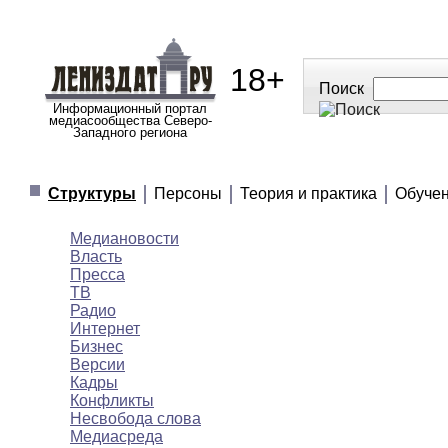
18+
Поиск
Информационный портал
медиасообщества Северо-
Западного региона
МЕДИАНОВОСТИ
МНЕНИЯ
ПОЛЕЗНОЕ
Структуры
Персоны
Теория и практика
Обуче
Медиановости
Власть
Пресса
ТВ
Радио
Интернет
Бизнес
Версии
Кадры
Конфликты
Несвобода слова
Медиасреда