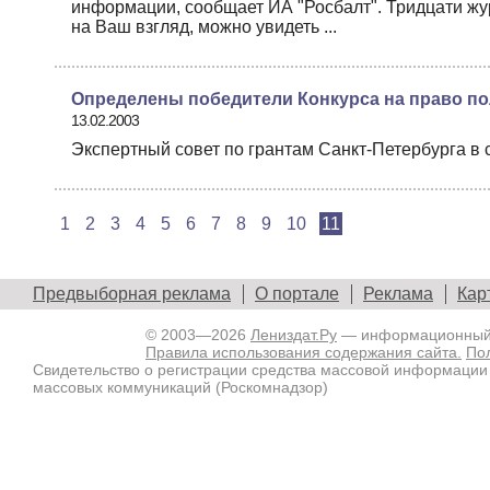
информации, сообщает ИА "Росбалт". Тридцати жу
на Ваш взгляд, можно увидеть ...
Определены победители Конкурса на право пол
13.02.2003
Экспертный совет по грантам Санкт-Петербурга в
1
2
3
4
5
6
7
8
9
10
11
Предвыборная реклама
О портале
Реклама
Кар
© 2003—2026
Лениздат.Ру
— информационный п
Правила использования содержания сайта.
По
Свидетельство о регистрации средства массовой информации
массовых коммуникаций (Роскомнадзор)