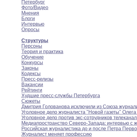
Петербург
Фото/Видео
Мнения
Блоги
Интервью
Опросы
Полезное
Структуры
Персоны
Теория и практика
Обучение
Конкурсы
Законы
Кодексы
Пресс-релизы
Вакансии
Рейтинги
Худшие пресс-службы Петербурга
Сюжеты
Дмитрия Голованова исключили из Союза журнал
Уголовное дело журналиста "Новой газеты" Олега
Уголовное дело против экс-сотрудников телекана
Медиапространство Северо-Запада: интервью с 
Российская журналистика до и после Петра Перво
Журналист меняет профессию