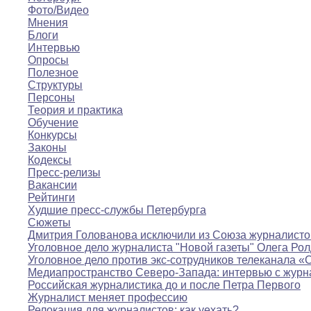
Фото/Видео
Мнения
Блоги
Интервью
Опросы
Полезное
Структуры
Персоны
Теория и практика
Обучение
Конкурсы
Законы
Кодексы
Пресс-релизы
Вакансии
Рейтинги
Худшие пресс-службы Петербурга
Сюжеты
Дмитрия Голованова исключили из Союза журналисто
Уголовное дело журналиста "Новой газеты" Олега Ро
Уголовное дело против экс-сотрудников телеканала «
Медиапространство Северо-Запада: интервью с журн
Российская журналистика до и после Петра Первого
Журналист меняет профессию
Релокация для журналистов: как уехать?