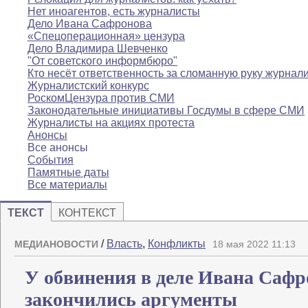
Нет иноагентов, есть журналисты
Дело Ивана Сафронова
«Спецоперационная» цензура
Дело Владимира Шевченко
"От советского информбюро"
Кто несёт ответственность за сломанную руку журнал
Журналистский конкурс
РоскомЦензура против СМИ
Законодательные инициативы Госдумы в сфере СМИ
Журналисты на акциях протеста
Анонсы
Все анонсы
События
Памятные даты
Все материалы
ТЕКСТ
КОНТЕКСТ
/
Власть
,
Конфликты
МЕДИАНОВОСТИ
18 мая 2022 11:13
У обвинения в деле Ивана Сафр
закончились аргументы