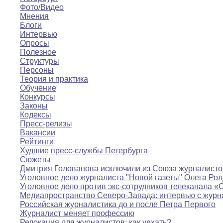
Фото/Видео
Мнения
Блоги
Интервью
Опросы
Полезное
Структуры
Персоны
Теория и практика
Обучение
Конкурсы
Законы
Кодексы
Пресс-релизы
Вакансии
Рейтинги
Худшие пресс-службы Петербурга
Сюжеты
Дмитрия Голованова исключили из Союза журналисто
Уголовное дело журналиста "Новой газеты" Олега Ро
Уголовное дело против экс-сотрудников телеканала «
Медиапространство Северо-Запада: интервью с журн
Российская журналистика до и после Петра Первого
Журналист меняет профессию
Релокация для журналистов: как уехать?