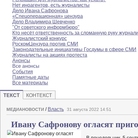
Нет иноагентов, есть журналисты
Дело Ивана Сафронова
«Спецоперационная» цензура
Дело Владимира Шевченко
"От советского информбюро"
Кто несёт ответственность за сломанную руку журнал
Журналистский конкурс
РоскомЦензура против СМИ
Законодательные инициативы Госдумы в сфере СМИ
Журналисты на акциях протеста
Анонсы
Все анонсы
События
Памятные даты
Все материалы
ТЕКСТ
КОНТЕКСТ
/
Власть
МЕДИАНОВОСТИ
31 августа 2022 14:51
Ивану Сафронову огласят приго
В понедельник, 5 сент