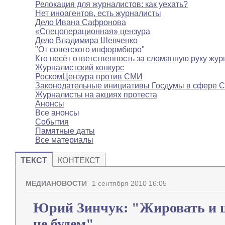
Релокация для журналистов: как уехать?
Нет иноагентов, есть журналисты
Дело Ивана Сафронова
«Спецоперационная» цензура
Дело Владимира Шевченко
"От советского информбюро"
Кто несёт ответственность за сломанную руку жур
Журналистский конкурс
РоскомЦензура против СМИ
Законодательные инициативы Госдумы в сфере 
Журналисты на акциях протеста
Анонсы
Все анонсы
События
Памятные даты
Все материалы
ТЕКСТ
КОНТЕКСТ
МЕДИАНОВОСТИ
1 сентября 2010 16:05
Юрий Зинчук: "Жировать и 
не будем"