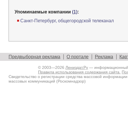
Упоминаемые компании
(1)
:
Санкт-Петербург, общегородской телеканал
Предвыборная реклама
О портале
Реклама
Кар
© 2003—2026
Лениздат.Ру
— информационный п
Правила использования содержания сайта.
По
Свидетельство о регистрации средства массовой информации
массовых коммуникаций (Роскомнадзор)