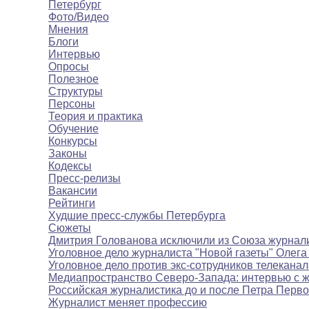
Петербург
Фото/Видео
Мнения
Блоги
Интервью
Опросы
Полезное
Структуры
Персоны
Теория и практика
Обучение
Конкурсы
Законы
Кодексы
Пресс-релизы
Вакансии
Рейтинги
Худшие пресс-службы Петербурга
Сюжеты
Дмитрия Голованова исключили из Союза журнал
Уголовное дело журналиста "Новой газеты" Олега
Уголовное дело против экс-сотрудников телекана
Медиапространство Северо-Запада: интервью с 
Российская журналистика до и после Петра Перво
Журналист меняет профессию