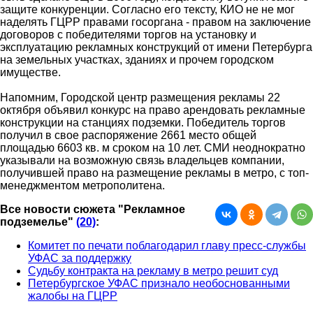
защите конкуренции. Согласно его тексту, КИО не не мог
наделять ГЦРР правами госоргана - правом на заключение
договоров с победителями торгов на установку и
эксплуатацию рекламных конструкций от имени Петербурга
на земельных участках, зданиях и прочем городском
имуществе.
Напомним, Городской центр размещения рекламы 22
октября объявил конкурс на право арендовать рекламные
конструкции на станциях подземки. Победитель торгов
получил в свое распоряжение 2661 место общей
площадью 6603 кв. м сроком на 10 лет. СМИ неоднократно
указывали на возможную связь владельцев компании,
получившей право на размещение рекламы в метро, с топ-
менеджментом метрополитена.
Все новости сюжета "Рекламное
подземелье"
(20)
:
Комитет по печати поблагодарил главу пресс-службы
УФАС за поддержку
Судьбу контракта на рекламу в метро решит суд
Петербургское УФАС признало необоснованными
жалобы на ГЦРР