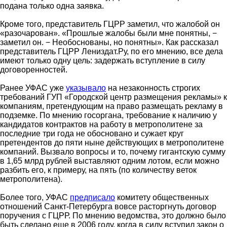
подана только одна заявка.
Кроме того, представитель ГЦРР заметил, что жалобой он
«разочарован». «Прошлые жалобы были мне понятны, −
заметил он. − Необоснованы, но понятны». Как рассказал
представитель ГЦРР Лениздат.Ру, по его мнению, все дела
имеют только одну цель: задержать вступление в силу
договоренностей.
Ранее УФАС уже
указывало
на незаконность строгих
требований ГУП «Городской центр размещения рекламы» к
компаниям, претендующим на право размещать рекламу в
подземке. По мнению госоргана, требование к наличию у
кандидатов контрактов на работу в метрополитене за
последние три года не обосновано и сужает круг
претендентов до пяти ныне действующих в метрополитене
компаний. Вызвало вопросы и то, почему гигантскую сумму
в 1,65 млрд рублей выставляют одним лотом, если можно
разбить его, к примеру, на пять (по количеству веток
метрополитена).
Более того, УФАС
предписало
комитету общественных
отношений Санкт-Петербурга вовсе расторгнуть договор
поручения с ГЦРР. По мнению ведомства, это должно было
быть сделано еще в 2006 году, когда в силу вступил закон о