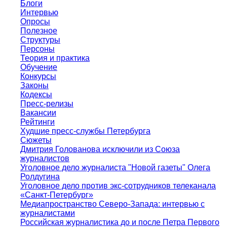
Блоги
Интервью
Опросы
Полезное
Структуры
Персоны
Теория и практика
Обучение
Конкурсы
Законы
Кодексы
Пресс-релизы
Вакансии
Рейтинги
Худшие пресс-службы Петербурга
Сюжеты
Дмитрия Голованова исключили из Союза
журналистов
Уголовное дело журналиста "Новой газеты" Олега
Ролдугина
Уголовное дело против экс-сотрудников телеканала
«Санкт-Петербург»
Медиапространство Северо-Запада: интервью с
журналистами
Российская журналистика до и после Петра Первого