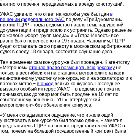
внятного перечня передаваемых в аренду конструкций.
УФАС удивило, что ответ на жалобы уже был дан
в
решении федерального ФАС
по делу «Трейд-компани»
против ГЦРР - тогда ведомство нашло семь нарушений
документации и предписало их устранить. Однако решение
по жалобе «Форт-групп медиа» и «Тетра-Инвест» все
равно было перенесено на 19 января. Напомним, ГЦРР
будет отстаивать свою правоту в московском арбитражном
суде: в среду, 18 января, состоится слушание дела.
Тем временем сам конкурс уже был проведен. К агентству
«Метроном»
отошло право размещать всю рекламу
не
только в вестибюлях и на станциях метрополитена как к
единственному участнику конкурса, но и на эскалаторах и в
вагонах метро −
в обход
всяких конкурсов. Последнее
вызвало особый интерес УФАС − в ведомстве пока не
понимают, как договор мог быть продлен на 10 лет по
собственному решению ГУП «Петербургский
метрополитен» без объявления конкурса.
«У меня складывается ощущение, что и желающий
участвовать в конкурсе-то был только один», − заметил
представитель ГЦРР на вопрос представителей УФАС о
том, почему на большой государственный контракт была