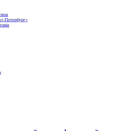
гина
кт-Петербург»
стами
а