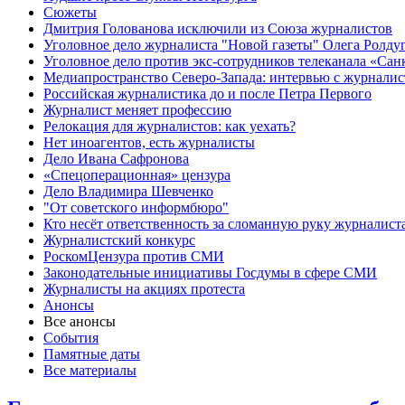
Сюжеты
Дмитрия Голованова исключили из Союза журналистов
Уголовное дело журналиста "Новой газеты" Олега Ролду
Уголовное дело против экс-сотрудников телеканала «Сан
Медиапространство Северо-Запада: интервью с журнали
Российская журналистика до и после Петра Первого
Журналист меняет профессию
Релокация для журналистов: как уехать?
Нет иноагентов, есть журналисты
Дело Ивана Сафронова
«Спецоперационная» цензура
Дело Владимира Шевченко
"От советского информбюро"
Кто несёт ответственность за сломанную руку журналист
Журналистский конкурс
РоскомЦензура против СМИ
Законодательные инициативы Госдумы в сфере СМИ
Журналисты на акциях протеста
Анонсы
Все анонсы
События
Памятные даты
Все материалы