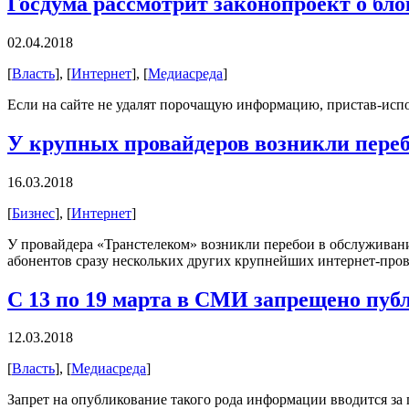
Госдума рассмотрит законопроект о бло
02.04.2018
[
Власть
], [
Интернет
], [
Медиасреда
]
Если на сайте не удалят порочащую информацию, пристав-испол
У крупных провайдеров возникли переб
16.03.2018
[
Бизнес
], [
Интернет
]
У провайдера «Транстелеком» возникли перебои в обслуживан
абонентов сразу нескольких других крупнейших интернет-пров
С 13 по 19 марта в СМИ запрещено пуб
12.03.2018
[
Власть
], [
Медиасреда
]
Запрет на опубликование такого рода информации вводится за 