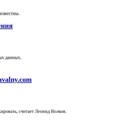
известны.
ения
ых данных.
avalny.com
кировать, считает Леонид Волков.