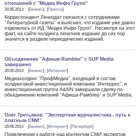
отношений с "Медиа Инфо Групп"
20.05.2013
[
Бизнес
], [
Пресса
]
Корреспондент Лениздат связался с сотрудниками
"Литературной газеты" и выяснил, что издание уже давно
отделилось от ИД "Медиа Инфо Групп". Несмотря на этот
факт, на сайте холдинга печатное издание до сих пор
значится в разделе периодических изданий.
Объединение "Афиши-Rambler" с SUP Media
завершено
20.05.2013
[
Бизнес
], [
Интернет
]
Медиахолдинг "ПрофМедиа", входящий в состав
холдинговой инвестиционной компании "Интеррос", и
инвестиционная группа A&NN завершили сделку по
объединению компаний "Афиша-Рамблер" и SUP Media.
Олег Третьяков: "Экспертная журналистика - путь к
платным СМИ"
20.05.2013
[
Бизнес
], [
Интернет
], [
Петербург
]
Привлечение к работе над контентом СМИ экспертов