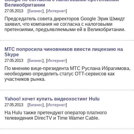
Великобритании
27.05.2013
[
Бизнес
], [
Интернет
]
Председатель совета директоров Google Эрик Шмидт
заявил, что компания не согласна с налоговыми
претензиями, предъявляемыми ей в Великобритании.
МТС попросила чиновников ввести лицензию на
Skype
27.05.2013
[
Бизнес
], [
Интернет
]
По мнению вице-президента МТС Руслана Ибрагимова,
необходимо определить статус OTT-сервисов как
участников рынка.
Yahoo! хочет купить видеохостинг Hulu
27.05.2013
[
Бизнес
], [
Интернет
]
На Hulu также претендуют оператор платного
телевидения DirecTV и Time Warner Cable.