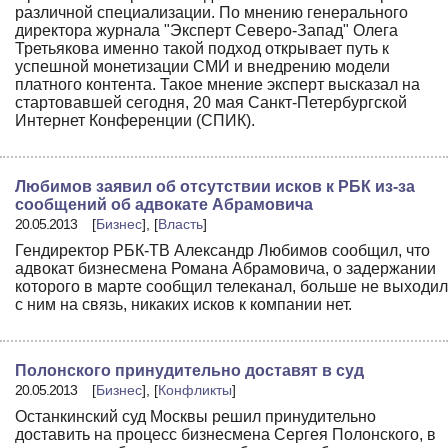
различной специализации. По мнению генерального
директора журнала "Эксперт Северо-Запад" Олега
Третьякова именно такой подход открывает путь к
успешной монетизации СМИ и внедрению модели
платного контента. Такое мнение эксперт высказал на
стартовавшей сегодня, 20 мая Санкт-Петербургской
Интернет Конференции (СПИК).
Любимов заявил об отсутствии исков к РБК из-за
сообщений об адвокате Абрамовича
20.05.2013
[
Бизнес
], [
Власть
]
Гендиректор РБК-ТВ Александр Любимов сообщил, что
адвокат бизнесмена Романа Абрамовича, о задержании
которого в марте сообщил телеканал, больше не выходил
с ним на связь, никаких исков к компании нет.
Полонского принудительно доставят в суд
20.05.2013
[
Бизнес
], [
Конфликты
]
Останкинский суд Москвы решил принудительно
доставить на процесс бизнесмена Сергея Полонского, в