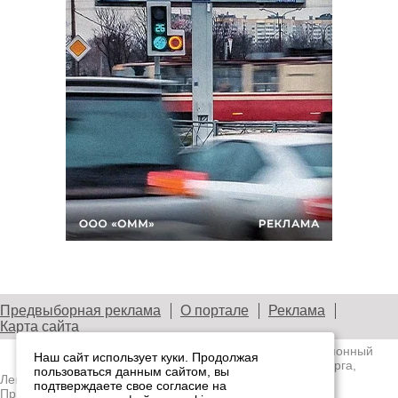
Предвыборная реклама
О портале
Реклама
Карта сайта
© 2003—2026
Лениздат.Ру
— информационный
Наш сайт использует куки. Продолжая
портал медиасообщества Санкт-Петербурга,
пользоваться данным сайтом, вы
Ленобласти и Северо-Западного региона.
подтверждаете свое согласие на
Правила использования содержания сайта.
Политика