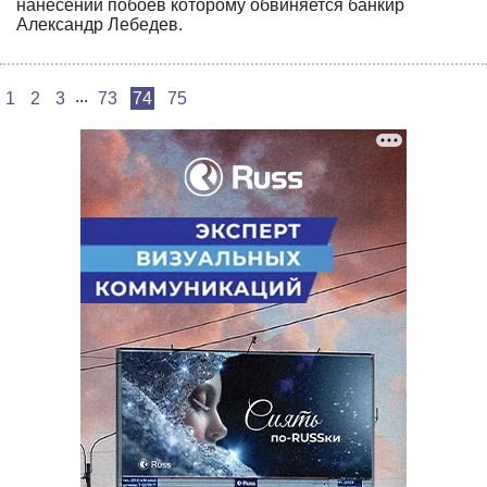
нанесении побоев которому обвиняется банкир
Александр Лебедев.
...
1
2
3
73
74
75