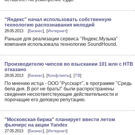
"Яндекс" начал использовать собственную
технологию распознавания мелодий
28.05.2013
[
Бизнес
], [
Интернет
]
Раньше для реализации сервиса "Яндекс.Музыка"
компания использовала технологию SoundHound.
Производителю чипсов во взыскании 101 млн с НТВ
отказано
28.05.2013
[
Бизнес
], [
Конфликты
], [
ТВ
]
По мнению истца - ООО "Русскарт", в программе "Средь
бела дня. В рот не брать!" были распространены
сведения несоответствующие действительности и
порочащие его деловую репутацию.
"Московская биржа" планирует ввести летом
фьючерс на акции Yandex
27.05.2013
[
Бизнес
], [
Интернет
]