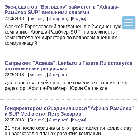
Экс-редактор "Взгляд.ру" займется в "Афиша-
Рамблер-SUP" внешними связями
22.05.2013
[
Бизнес
], [
Интернет
], [
Кадры
]
Алексей Гореславский приглашен в объединенную
компанию "Афиша-Рамблер-SUP" на должность
заместителя гендиректора по вопросам внешних
коммуникаций.
Сапрыкин: "Афиша", Lenta.ru и Гaзета.Ru останутся
автономными ресурсами
22.05.2013
[
Бизнес
], [
Интернет
]
Для пользователей ничего не изменится, заявил шеф-
редактор "Афиша-Рамблер" Юрий Сапрыкин.
Гендиректором объединившихся "Афиша-Рамблер"
и SUP Media стал Петр Захаров
22.05.2013
[
Бизнес
], [
Интернет
], [
Кадры
]
21 мая после официального представления коллективу
он рассказал о планах развития компании.