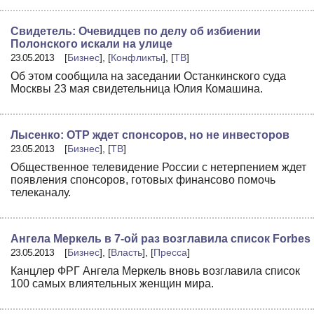
Свидетель: Очевидцев по делу об избиении
Полонского искали на улице
23.05.2013
[
Бизнес
], [
Конфликты
], [
ТВ
]
Об этом сообщила на заседании Останкинского суда
Москвы 23 мая свидетельница Юлия Комашина.
Лысенко: ОТР ждет спонсоров, но не инвесторов
23.05.2013
[
Бизнес
], [
ТВ
]
Общественное телевидение России с нетерпением ждет
появления спонсоров, готовых финансово помочь
телеканалу.
Ангела Меркель в 7-ой раз возглавила список Forbes
23.05.2013
[
Бизнес
], [
Власть
], [
Пресса
]
Канцлер ФРГ Ангела Меркель вновь возглавила список
100 самых влиятельных женщин мира.