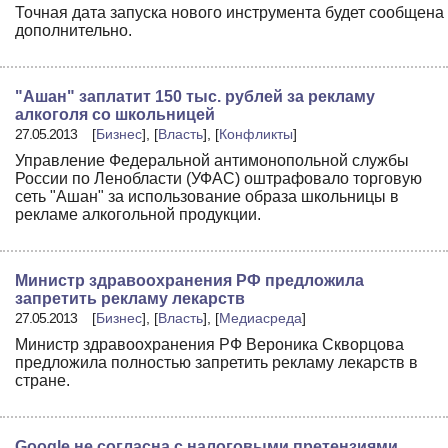
Точная дата запуска нового инструмента будет сообщена
дополнительно.
"Ашан" заплатит 150 тыс. рублей за рекламу
алкоголя со школьницей
27.05.2013
[
Бизнес
], [
Власть
], [
Конфликты
]
Управление Федеральной антимонопольной службы
России по Ленобласти (УФАС) оштрафовало торговую
сеть "Ашан" за использование образа школьницы в
рекламе алкогольной продукции.
Министр здравоохранения РФ предложила
запретить рекламу лекарств
27.05.2013
[
Бизнес
], [
Власть
], [
Медиасреда
]
Министр здравоохранения РФ Вероника Скворцова
предложила полностью запретить рекламу лекарств в
стране.
Google не согласна с налоговыми претензиями