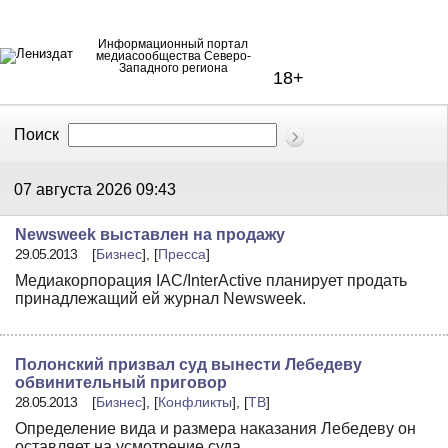
Информационный портал
медиасообщества Северо-
Западного региона
18+
Поиск
В Контакте
Telegram
07 августа 2026
09:43
Newsweek выставлен на продажу
29.05.2013
[
Бизнес
], [
Пресса
]
Медиакорпорация IAC/InterActive планирует продать
принадлежащий ей журнал Newsweek.
Полонский призвал суд вынести Лебедеву
обвинительный приговор
28.05.2013
[
Бизнес
], [
Конфликты
], [
ТВ
]
Определение вида и размера наказания Лебедеву он
оставляет на усмотрение суда.